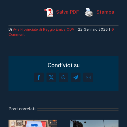
Salva PDF
Stampa
Di
Avis Provinciale di Reggio Emilia ODV
|
22 Gennaio 2026
|
0
Commenti
Condividi su
Facebook
X
WhatsApp
Telegram
Email
Post correlati
Uniti nel