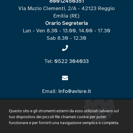
80012450351
Via Muzio Clementi, 2/A - 42123 Reggio
Emilia (RE)
Orario Segreteria
Lun - Ven 8.30 - 13.00, 14.00 - 17.30
Sab 8.30 - 12.30
Tel:
0522 304033
Email:
info@avisre.it
Questo sito e gli strumenti esterni da esso utilizzati salvano sul
tuo dispositivo dei piccoli file chiamati cookie per poter
PEC:
segreteria@pec.avisre.it
funzionare e per fornirti una navigazione semplice e completa.