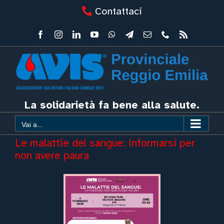
Salta
Contattaci
al
contenuto
Facebook
Instagram
LinkedIn
YouTube
WhatsApp
Telegram
Email
Phone
Rss
La solidarietà fa bene alla salute.
Vai a...
Le malattie del sangue: informarsi per
non avere paura
Ingrandisci
immagine