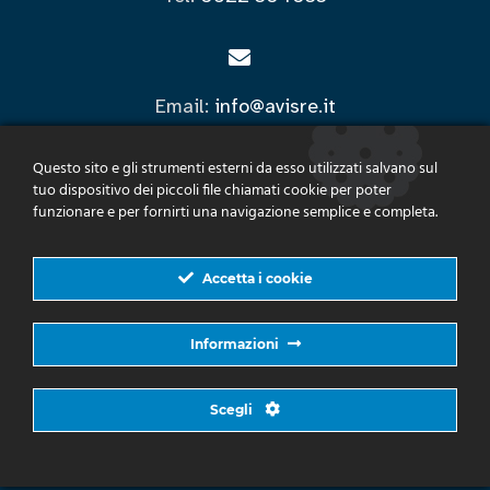
Email:
info@avisre.it
Questo sito e gli strumenti esterni da esso utilizzati salvano sul
tuo dispositivo dei piccoli file chiamati cookie per poter
PEC:
segreteria@pec.avisre.it
funzionare e per fornirti una navigazione semplice e completa.
TUTTI I CONTATTI
Accetta i cookie
Informazioni
Scegli
Sito web con Licenza
Creative Commons Attribuzione -
Non commerciale - Non opere derivate 4.0 Internazionale
| Powered by
WordPress
| Realizzato da