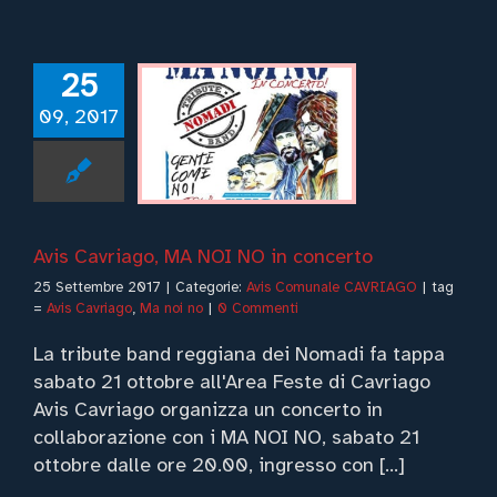
25
s Cavriago,
09, 2017
 NOI NO in
concerto
vis Comunale
CAVRIAGO
Avis Cavriago, MA NOI NO in concerto
25 Settembre 2017
|
Categorie:
Avis Comunale CAVRIAGO
|
tag
=
Avis Cavriago
,
Ma noi no
|
0 Commenti
La tribute band reggiana dei Nomadi fa tappa
sabato 21 ottobre all'Area Feste di Cavriago
Avis Cavriago organizza un concerto in
collaborazione con i MA NOI NO, sabato 21
ottobre dalle ore 20.00, ingresso con [...]