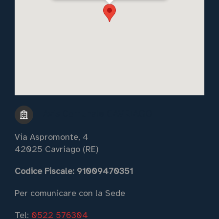
Avis Comunale CAVRIAGO
Via Aspromonte, 4
42025 Cavriago (RE)
itazioni al
Codice Fiscale: 91009470351
traffico,
oghe per i
Per comunicare con la Sede
donatori
Tel:
0522 576304