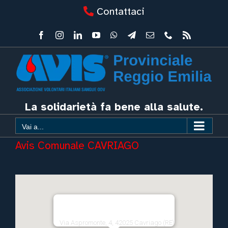
Salta
Contattaci
al
contenuto
Facebook
Instagram
LinkedIn
YouTube
WhatsApp
Telegram
Email
Phone
Rss
La solidarietà fa bene alla salute.
Vai a...
Avis Comunale CAVRIAGO
Via Aspromonte, 4, 42025 Cavriago (RE)