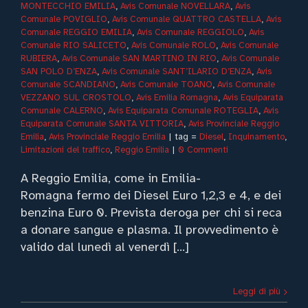
MONTECCHIO EMILIA
,
Avis Comunale NOVELLARA
,
Avis
INO IN RIO
Avis
Comunale POVIGLIO
,
Avis Comunale QUATTRO CASTELLA
,
Avis
unale SAN POLO
Comunale REGGIO EMILIA
,
Avis Comunale REGGIOLO
,
Avis
ZA
Avis Comunale
Comunale RIO SALICETO
,
Avis Comunale ROLO
,
Avis Comunale
’ILARIO D’ENZA
RUBIERA
,
Avis Comunale SAN MARTINO IN RIO
,
Avis Comunale
vis Comunale
SAN POLO D’ENZA
,
Avis Comunale SANT’ILARIO D’ENZA
,
Avis
ANDIANO
Avis
Comunale SCANDIANO
,
Avis Comunale TOANO
,
Avis Comunale
nale TOANO
Avis
VEZZANO SUL CROSTOLO
,
Avis Emilia Romagna
,
Avis Equiparata
ale VEZZANO SUL
Comunale CALERNO
,
Avis Equiparata Comunale ROTEGLIA
,
Avis
TOLO
Avis Emilia
Equiparata Comunale SANTA VITTORIA
,
Avis Provinciale Reggio
na
Avis Equiparata
Emilia
,
Avis Provinciale Reggio Emilia
|
tag =
Diesel
,
Inquinamento
,
ale CALERNO
Avis
Limitazioni del traffico
,
Reggio Emilia
|
0 Commenti
parata Comunale
OTEGLIA
Avis
A Reggio Emilia, come in Emilia-
parata Comunale
Romagna fermo dei Diesel Euro 1,2,3 e 4, e dei
A VITTORIA
Avis
ciale Reggio Emilia
benzina Euro 0. Prevista deroga per chi si reca
Provinciale Reggio
a donare sangue e plasma. Il provvedimento è
Emilia
valido dal lunedì al venerdì [...]
Leggi di più