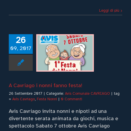
Leggi di più
26
Cavriago i
09, 2017
nni fanno
festa!
vis Comunale
CAVRIAGO
A Cavriago i nonni fanno festa!
26 Settembre 2017
|
Categorie:
Avis Comunale CAVRIAGO
|
tag
=
Avis Cavriago
,
Festa Nonni
|
0 Commenti
Avis Cavriago invita nonni e nipoti ad una
divertente serata animata da giochi, musica e
spettacolo Sabato 7 ottobre Avis Cavriago