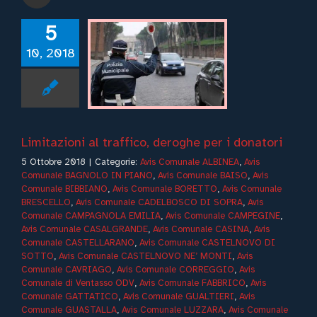
RREGGIO
Avis
nale di Ventasso
5
V
Avis Comunale
ABBRICO
Avis
10, 2018
nale GATTATICO
vis Comunale
ALTIERI
Avis
nale GUASTALLA
Comunale LUZZARA
vis Comunale
ECCHIO EMILIA
Limitazioni al traffico, deroghe per i donatori
vis Comunale
5 Ottobre 2018
|
Categorie:
Avis Comunale ALBINEA
,
Avis
VELLARA
Avis
Comunale BAGNOLO IN PIANO
,
Avis Comunale BAISO
,
Avis
nale POVIGLIO
Comunale BIBBIANO
,
Avis Comunale BORETTO
,
Avis Comunale
Comunale QUATTRO
BRESCELLO
,
Avis Comunale CADELBOSCO DI SOPRA
,
Avis
ASTELLA
Avis
Comunale CAMPAGNOLA EMILIA
,
Avis Comunale CAMPEGINE
,
unale REGGIO
Avis Comunale CASALGRANDE
,
Avis Comunale CASINA
,
Avis
IA
Avis Comunale
Comunale CASTELLARANO
,
Avis Comunale CASTELNOVO DI
EGGIOLO
Avis
SOTTO
,
Avis Comunale CASTELNOVO NE’ MONTI
,
Avis
omunale RIO
Comunale CAVRIAGO
,
Avis Comunale CORREGGIO
,
Avis
ALICETO
Avis
Comunale di Ventasso ODV
,
Avis Comunale FABBRICO
,
Avis
unale ROLO
Avis
Comunale GATTATICO
,
Avis Comunale GUALTIERI
,
Avis
ale RUBIERA
Avis
Comunale GUASTALLA
,
Avis Comunale LUZZARA
,
Avis Comunale
omunale SAN